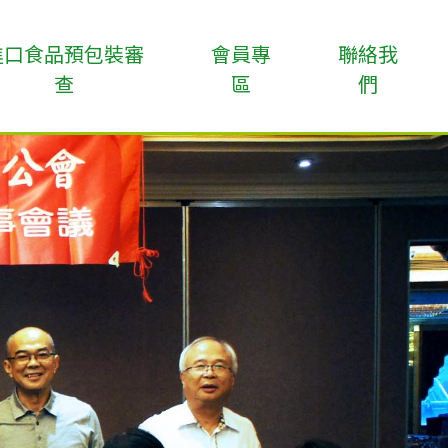
進口食品預包裝審
會員專
聯絡我
查
區
們