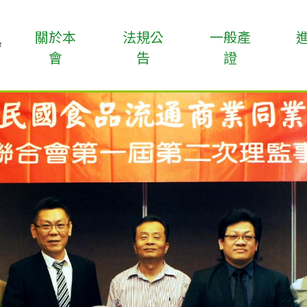
關於本
法規公
一般產
會
告
證