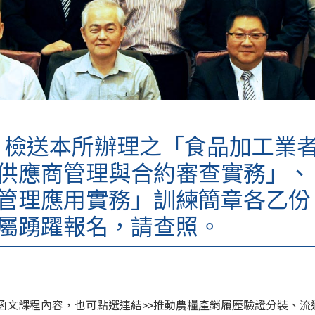
檢送本所辦理之「食品加工業
供應商管理與合約審查實務」、
管理應用實務」訓練簡章各乙份
屬踴躍報名，請查照。
函文課程內容，也可點選連結>>
推動農糧產銷履歷驗證分裝、流